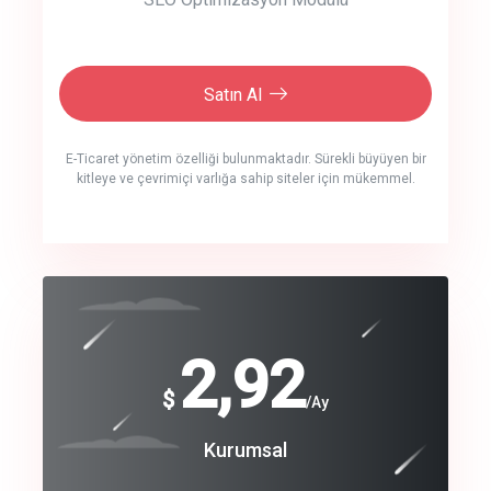
Satın Al
E-Ticaret yönetim özelliği bulunmaktadır. Sürekli büyüyen bir
kitleye ve çevrimiçi varlığa sahip siteler için mükemmel.
crm auto cync
click to call back
240
2,92
$
$
/year
/Ay
track energy costs
Coroprate
Kurumsal
predictive dialing