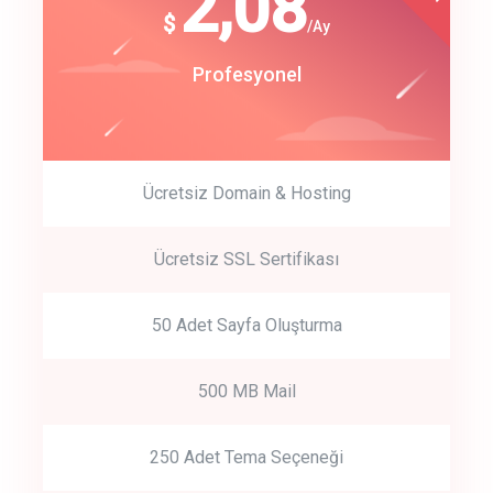
180
2,08
$
$
/year
/Ay
track energy costs
Start Up
Profesyonel
predictive dialing
Ücretsiz Domain & Hosting
Get Started
Ücretsiz SSL Sertifikası
Start by trying our service for 30 days free trial no credit card
required.
50 Adet Sayfa Oluşturma
500 MB Mail
250 Adet Tema Seçeneği