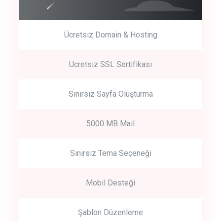
Ücretsiz Domain & Hosting
Get Started
Ücretsiz SSL Sertifikası
Start by trying our service for 30 days free trial no credit card
required.
Sınırsız Sayfa Oluşturma
5000 MB Mail
Sınırsız Tema Seçeneği
Mobil Desteği
Şablon Düzenleme