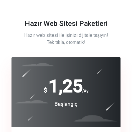
Hazır Web Sitesi Paketleri
Hazır web sitesi ile işinizi dijitale taşıyın!
Tek tıkla, otomatik!
Free
1,25
$
/Ay
Basic
Başlangıç