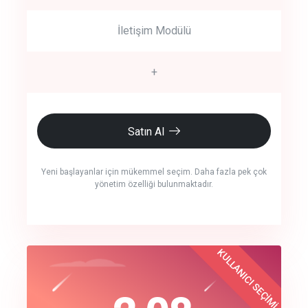
İletişim Modülü
+
Satın Al
Yeni başlayanlar için mükemmel seçim. Daha fazla pek çok
yönetim özelliği bulunmaktadır.
crm auto cync
KULLANICI SEÇİMİ
Best Choice
click to call back